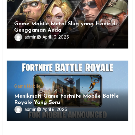
Game Mobile
Game Mobile Metal Slug yang Hadir di
Genggaman Anda
admin
April 13, 2025
Game Mobile
Menikmati Game Fortnite Mobile Battle
Royale Yang Seru
admin
April 8, 2025