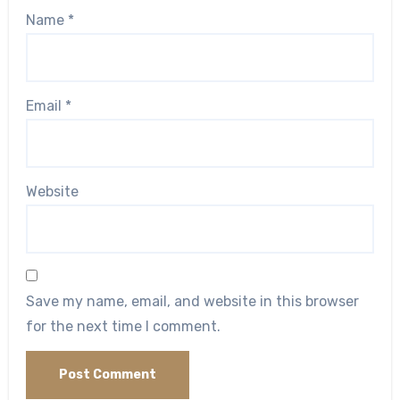
Name
*
Email
*
Website
Save my name, email, and website in this browser
for the next time I comment.