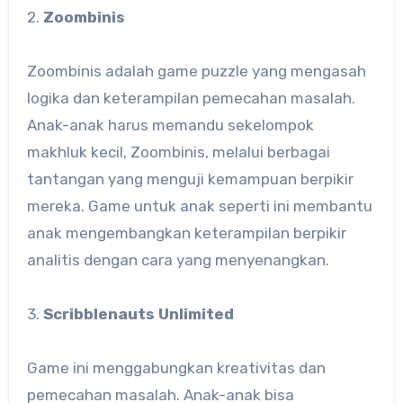
2.
Zoombinis
Zoombinis adalah game puzzle yang mengasah
logika dan keterampilan pemecahan masalah.
Anak-anak harus memandu sekelompok
makhluk kecil, Zoombinis, melalui berbagai
tantangan yang menguji kemampuan berpikir
mereka. Game untuk anak seperti ini membantu
anak mengembangkan keterampilan berpikir
analitis dengan cara yang menyenangkan.
3.
Scribblenauts Unlimited
Game ini menggabungkan kreativitas dan
pemecahan masalah. Anak-anak bisa