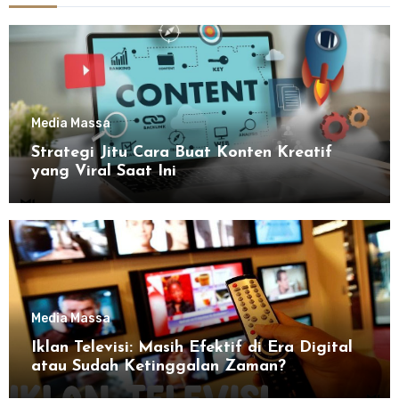
Media Massa
Strategi Jitu Cara Buat Konten Kreatif
yang Viral Saat Ini
Media Massa
Iklan Televisi: Masih Efektif di Era Digital
atau Sudah Ketinggalan Zaman?