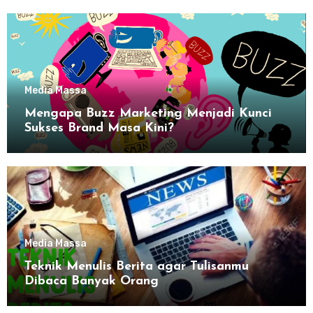
Media Massa
Mengapa Buzz Marketing Menjadi Kunci
Sukses Brand Masa Kini?
Media Massa
Teknik Menulis Berita agar Tulisanmu
Dibaca Banyak Orang