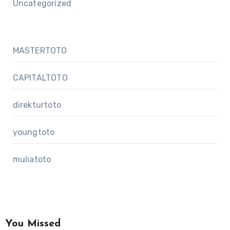
Uncategorized
MASTERTOTO
CAPITALTOTO
direkturtoto
youngtoto
muliatoto
You Missed