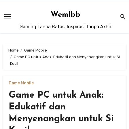
Skip
to
Wemlbb
content
Gaming Tanpa Batas, Inspirasi Tanpa Akhir
Home
Game Mobile
Game PC untuk Anak: Edukatif dan Menyenangkan untuk Si
Kecil
Game Mobile
Game PC untuk Anak:
Edukatif dan
Menyenangkan untuk Si