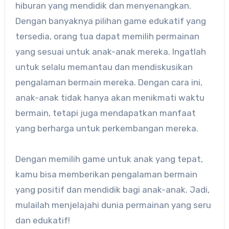
hiburan yang mendidik dan menyenangkan.
Dengan banyaknya pilihan game edukatif yang
tersedia, orang tua dapat memilih permainan
yang sesuai untuk anak-anak mereka. Ingatlah
untuk selalu memantau dan mendiskusikan
pengalaman bermain mereka. Dengan cara ini,
anak-anak tidak hanya akan menikmati waktu
bermain, tetapi juga mendapatkan manfaat
yang berharga untuk perkembangan mereka.
Dengan memilih game untuk anak yang tepat,
kamu bisa memberikan pengalaman bermain
yang positif dan mendidik bagi anak-anak. Jadi,
mulailah menjelajahi dunia permainan yang seru
dan edukatif!