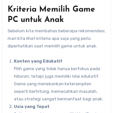
Kriteria Memilih Game
PC untuk Anak
Sebelum kita membahas beberapa rekomendasi,
mari kita lihat kriteria apa saja yang perlu
diperhatikan saat memilih game untuk anak.
Konten yang Edukatif
Pilih game yang tidak hanya berfokus pada
hiburan, tetapi juga memiliki nilai edukatif.
Game yang menekankan keterampilan
seperti berhitung, memecahkan masalah,
atau strategi sangat bermanfaat bagi anak.
Usia yang Tepat