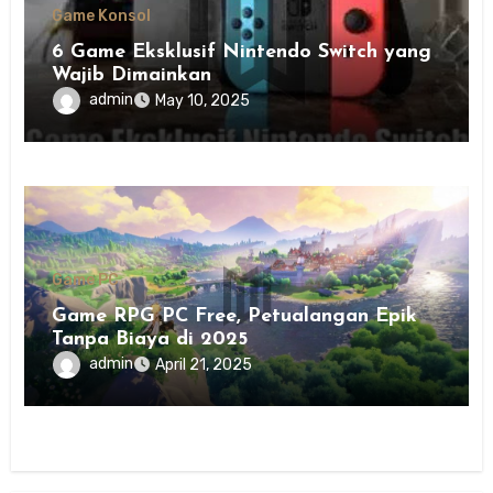
Game Konsol
6 Game Eksklusif Nintendo Switch yang
Wajib Dimainkan
admin
May 10, 2025
Game PC
Game RPG PC Free, Petualangan Epik
Tanpa Biaya di 2025
admin
April 21, 2025