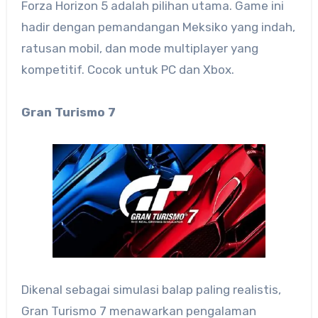
Forza Horizon 5 adalah pilihan utama. Game ini
hadir dengan pemandangan Meksiko yang indah,
ratusan mobil, dan mode multiplayer yang
kompetitif. Cocok untuk PC dan Xbox.
Gran Turismo 7
Dikenal sebagai simulasi balap paling realistis,
Gran Turismo 7 menawarkan pengalaman