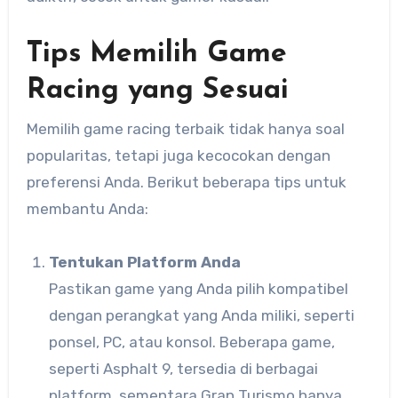
Tips Memilih Game
Racing yang Sesuai
Memilih game racing terbaik tidak hanya soal
popularitas, tetapi juga kecocokan dengan
preferensi Anda. Berikut beberapa tips untuk
membantu Anda:
Tentukan Platform Anda
Pastikan game yang Anda pilih kompatibel
dengan perangkat yang Anda miliki, seperti
ponsel, PC, atau konsol. Beberapa game,
seperti Asphalt 9, tersedia di berbagai
platform, sementara Gran Turismo hanya