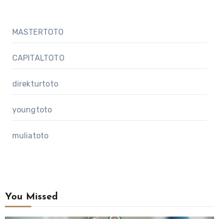
MASTERTOTO
CAPITALTOTO
direkturtoto
youngtoto
muliatoto
You Missed