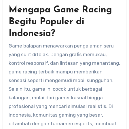
Mengapa Game Racing
Begitu Populer di
Indonesia?
Game balapan menawarkan pengalaman seru
yang sulit ditolak. Dengan grafis memukau,
kontrol responsif, dan lintasan yang menantang,
game racing terbaik mampu memberikan
sensasi seperti mengemudi mobil sungguhan.
Selain itu, game ini cocok untuk berbagai
kalangan, mulai dari gamer kasual hingga
profesional yang mencari simulasi realistis. Di
Indonesia, komunitas gaming yang besar,
ditambah dengan turnamen esports, membuat