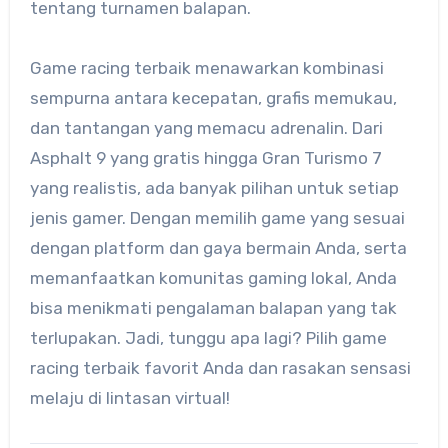
tentang turnamen balapan.
Game racing terbaik menawarkan kombinasi
sempurna antara kecepatan, grafis memukau,
dan tantangan yang memacu adrenalin. Dari
Asphalt 9 yang gratis hingga Gran Turismo 7
yang realistis, ada banyak pilihan untuk setiap
jenis gamer. Dengan memilih game yang sesuai
dengan platform dan gaya bermain Anda, serta
memanfaatkan komunitas gaming lokal, Anda
bisa menikmati pengalaman balapan yang tak
terlupakan. Jadi, tunggu apa lagi? Pilih game
racing terbaik favorit Anda dan rasakan sensasi
melaju di lintasan virtual!