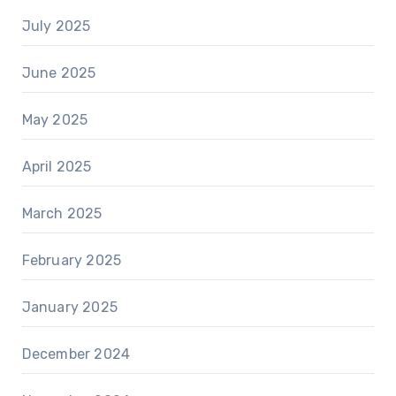
July 2025
June 2025
May 2025
April 2025
March 2025
February 2025
January 2025
December 2024