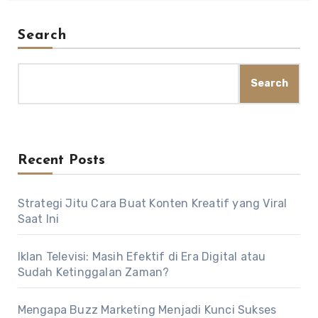
Search
Search
Recent Posts
Strategi Jitu Cara Buat Konten Kreatif yang Viral
Saat Ini
Iklan Televisi: Masih Efektif di Era Digital atau
Sudah Ketinggalan Zaman?
Mengapa Buzz Marketing Menjadi Kunci Sukses