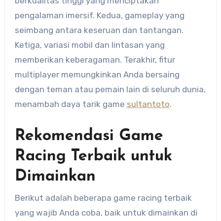
berkualitas tinggi yang menciptakan
pengalaman imersif. Kedua, gameplay yang
seimbang antara keseruan dan tantangan.
Ketiga, variasi mobil dan lintasan yang
memberikan keberagaman. Terakhir, fitur
multiplayer memungkinkan Anda bersaing
dengan teman atau pemain lain di seluruh dunia,
menambah daya tarik game
sultantoto
.
Rekomendasi Game
Racing Terbaik untuk
Dimainkan
Berikut adalah beberapa game racing terbaik
yang wajib Anda coba, baik untuk dimainkan di