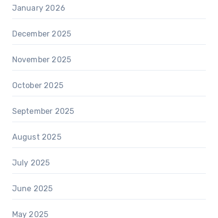
January 2026
December 2025
November 2025
October 2025
September 2025
August 2025
July 2025
June 2025
May 2025