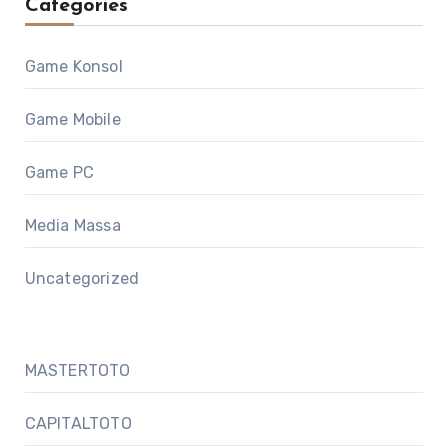
Categories
Game Konsol
Game Mobile
Game PC
Media Massa
Uncategorized
MASTERTOTO
CAPITALTOTO