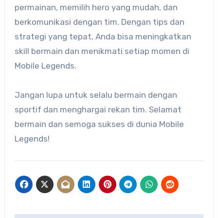
permainan, memilih hero yang mudah, dan
berkomunikasi dengan tim. Dengan tips dan
strategi yang tepat, Anda bisa meningkatkan
skill bermain dan menikmati setiap momen di
Mobile Legends.
Jangan lupa untuk selalu bermain dengan
sportif dan menghargai rekan tim. Selamat
bermain dan semoga sukses di dunia Mobile
Legends!