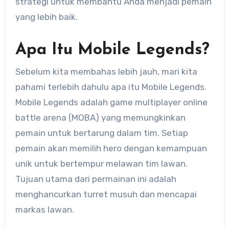
strategi untuk membantu Anda menjadi pemain
yang lebih baik.
Apa Itu Mobile Legends?
Sebelum kita membahas lebih jauh, mari kita
pahami terlebih dahulu apa itu Mobile Legends.
Mobile Legends adalah game multiplayer online
battle arena (MOBA) yang memungkinkan
pemain untuk bertarung dalam tim. Setiap
pemain akan memilih hero dengan kemampuan
unik untuk bertempur melawan tim lawan.
Tujuan utama dari permainan ini adalah
menghancurkan turret musuh dan mencapai
markas lawan.