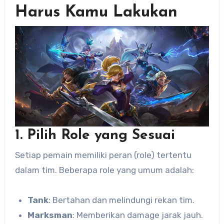
Harus Kamu Lakukan
1.
Pilih Role yang Sesuai
Setiap pemain memiliki peran (role) tertentu
dalam tim. Beberapa role yang umum adalah:
Tank
: Bertahan dan melindungi rekan tim.
Marksman
: Memberikan damage jarak jauh.