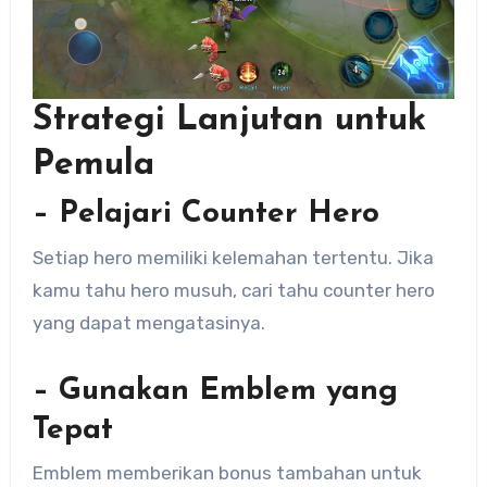
Strategi Lanjutan untuk
Pemula
–
Pelajari Counter Hero
Setiap hero memiliki kelemahan tertentu. Jika
kamu tahu hero musuh, cari tahu counter hero
yang dapat mengatasinya.
–
Gunakan Emblem yang
Tepat
Emblem memberikan bonus tambahan untuk