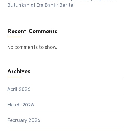
Butuhkan di Era Banjir Berita
Recent Comments
No comments to show.
Archives
April 2026
March 2026
February 2026