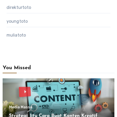
direkturtoto
youngtoto
muliatoto
You Missed
Media Massa
Strategi Jitu Cara Buat Konten Kreatif