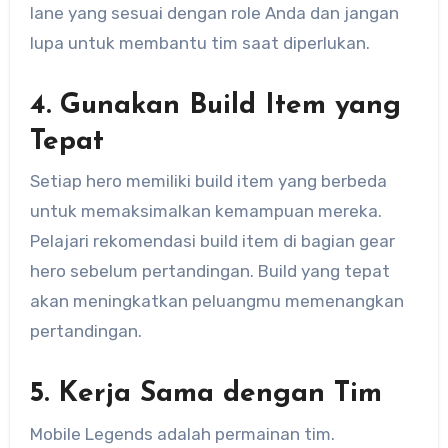
lane yang sesuai dengan role Anda dan jangan
lupa untuk membantu tim saat diperlukan.
4.
Gunakan Build Item yang
Tepat
Setiap hero memiliki build item yang berbeda
untuk memaksimalkan kemampuan mereka.
Pelajari rekomendasi build item di bagian gear
hero sebelum pertandingan. Build yang tepat
akan meningkatkan peluangmu memenangkan
pertandingan.
5.
Kerja Sama dengan Tim
Mobile Legends adalah permainan tim.