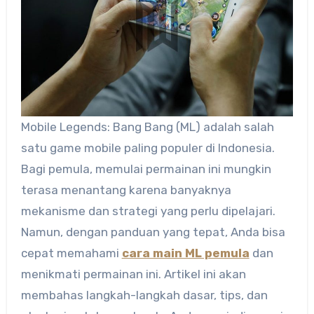
Mobile Legends: Bang Bang (ML) adalah salah
satu game mobile paling populer di Indonesia.
Bagi pemula, memulai permainan ini mungkin
terasa menantang karena banyaknya
mekanisme dan strategi yang perlu dipelajari.
Namun, dengan panduan yang tepat, Anda bisa
cepat memahami
cara main ML pemula
dan
menikmati permainan ini. Artikel ini akan
membahas langkah-langkah dasar, tips, dan