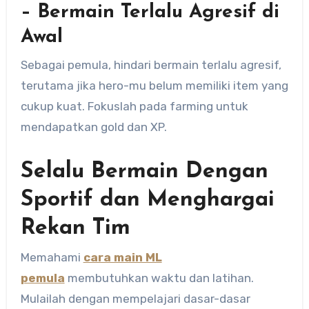
–
Bermain Terlalu Agresif di
Awal
Sebagai pemula, hindari bermain terlalu agresif,
terutama jika hero-mu belum memiliki item yang
cukup kuat. Fokuslah pada farming untuk
mendapatkan gold dan XP.
Selalu Bermain Dengan
Sportif dan Menghargai
Rekan Tim
Memahami
cara main ML
pemula
membutuhkan waktu dan latihan.
Mulailah dengan mempelajari dasar-dasar