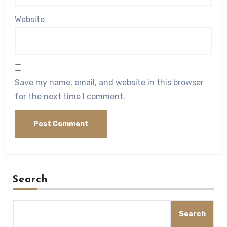
Website
Save my name, email, and website in this browser
for the next time I comment.
Search
Search