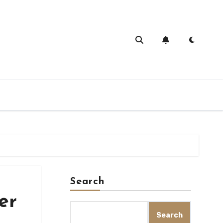
Search
er
Search