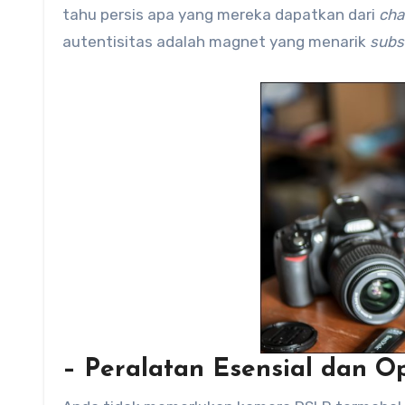
tahu persis apa yang mereka dapatkan dari
cha
autentisitas adalah magnet yang menarik
subs
– Peralatan Esensial dan O