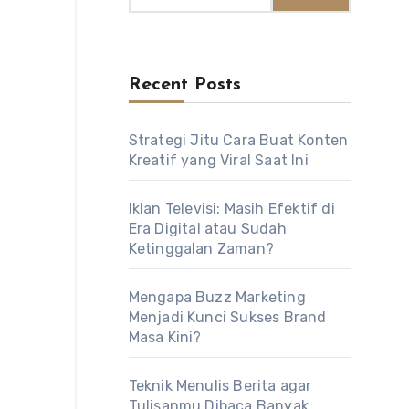
Recent Posts
Strategi Jitu Cara Buat Konten
Kreatif yang Viral Saat Ini
Iklan Televisi: Masih Efektif di
Era Digital atau Sudah
Ketinggalan Zaman?
Mengapa Buzz Marketing
Menjadi Kunci Sukses Brand
Masa Kini?
Teknik Menulis Berita agar
Tulisanmu Dibaca Banyak