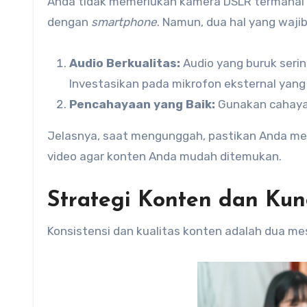
Anda tidak memerlukan kamera DSLR termahal 
dengan
smartphone
. Namun, dua hal yang wajib
Audio Berkualitas:
Audio yang buruk serin
Investasikan pada mikrofon eksternal yang
Pencahayaan yang Baik:
Gunakan cahaya a
Jelasnya, saat mengunggah, pastikan Anda meng
video agar konten Anda mudah ditemukan.
Strategi Konten dan Kun
Konsistensi dan kualitas konten adalah dua 