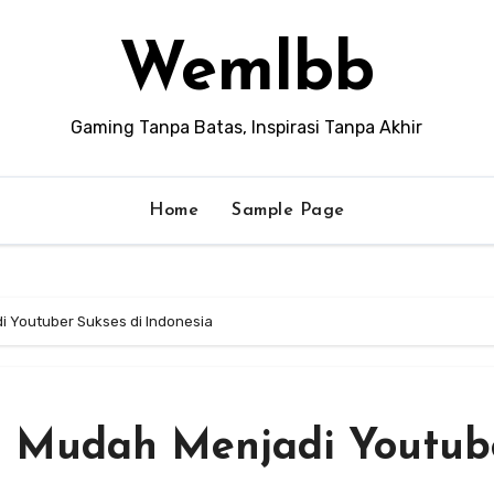
Wemlbb
Gaming Tanpa Batas, Inspirasi Tanpa Akhir
Home
Sample Page
 Youtuber Sukses di Indonesia
 Mudah Menjadi Youtub