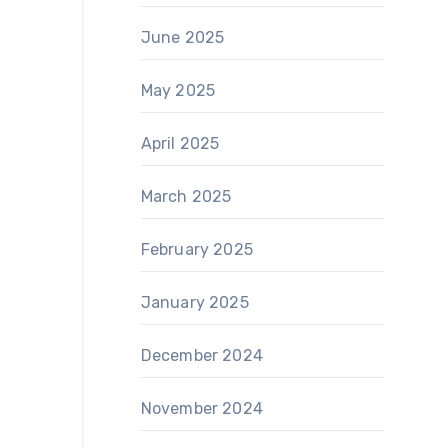
June 2025
May 2025
April 2025
March 2025
February 2025
January 2025
December 2024
November 2024