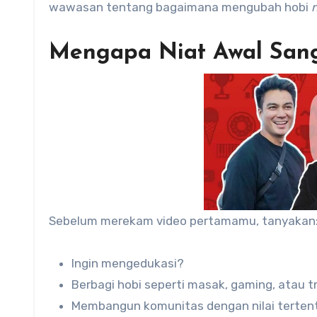
wawasan tentang bagaimana mengubah hobi
Mengapa Niat Awal San
Sebelum merekam video pertamamu, tanyakan
Ingin mengedukasi?
Berbagi hobi seperti masak, gaming, atau t
Membangun komunitas dengan nilai terten