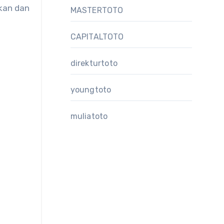
kan dan
MASTERTOTO
CAPITALTOTO
direkturtoto
youngtoto
muliatoto