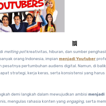
adi
melting pot
kreativitas, hiburan, dan sumber penghasi
 banyak orang Indonesia, impian
menjadi Youtuber
profe
n pesatnya pertumbuhan audiens digital. Namun, di balik
pat strategi, kerja keras, serta konsistensi yang harus
 langkah demi langkah dalam mewujudkan ambisi
menjadi
nis, mengulas rahasia konten yang
engaging
, serta me