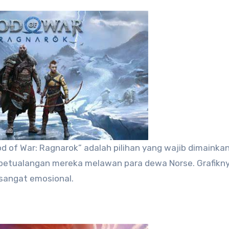
od of War: Ragnarok” adalah pilihan yang wajib dimainka
 petualangan mereka melawan para dewa Norse. Grafikny
sangat emosional.