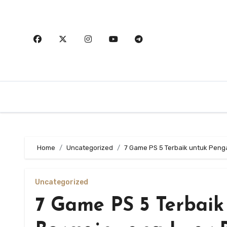
Skip
to
content
Home
Uncategorized
7 Game PS 5 Terbaik untuk Peng
Uncategorized
7 Game PS 5 Terbai