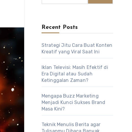
Recent Posts
Strategi Jitu Cara Buat Konten
Kreatif yang Viral Saat Ini
Iklan Televisi: Masih Efektif di
Era Digital atau Sudah
Ketinggalan Zaman?
Mengapa Buzz Marketing
Menjadi Kunci Sukses Brand
Masa Kini?
Teknik Menulis Berita agar
Tulisanmu Dibaca Banyak