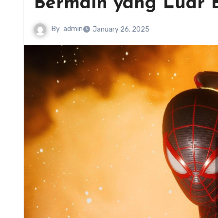
Bermain yang Luar 
By
admin
January 26, 2025