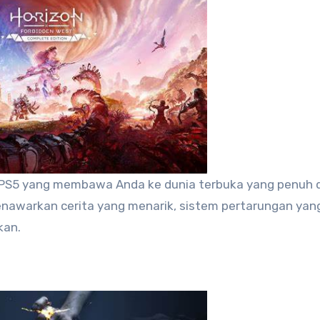
 PS5 yang membawa Anda ke dunia terbuka yang penuh
enawarkan cerita yang menarik, sistem pertarungan yan
kan.