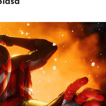
Biasa