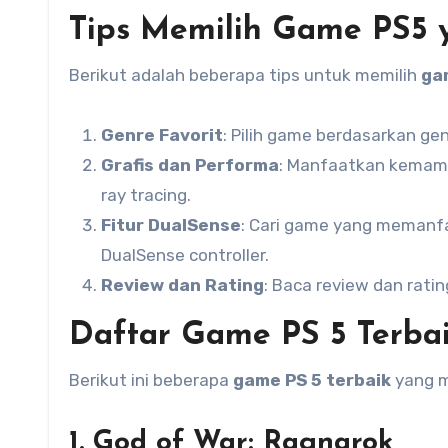
Tips Memilih Game PS5 
Berikut adalah beberapa tips untuk memilih
ga
Genre Favorit
: Pilih game berdasarkan gen
Grafis dan Performa
: Manfaatkan kemam
ray tracing.
Fitur DualSense
: Cari game yang memanfa
DualSense controller.
Review dan Rating
: Baca review dan rati
Daftar Game PS 5 Terba
Berikut ini beberapa
game PS 5 terbaik
yang m
1. God of War: Ragnarok