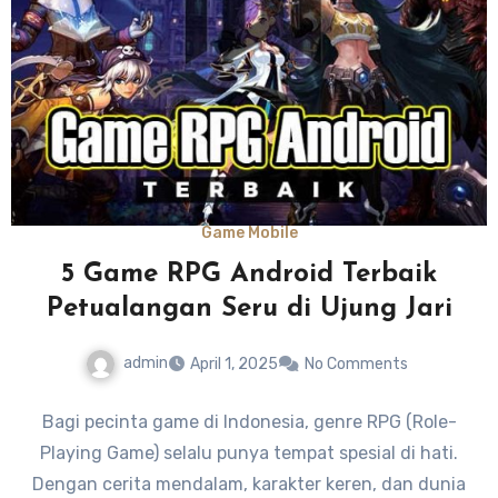
Game Mobile
5 Game RPG Android Terbaik
Petualangan Seru di Ujung Jari
admin
April 1, 2025
No Comments
Bagi pecinta game di Indonesia, genre RPG (Role-
Playing Game) selalu punya tempat spesial di hati.
Dengan cerita mendalam, karakter keren, dan dunia