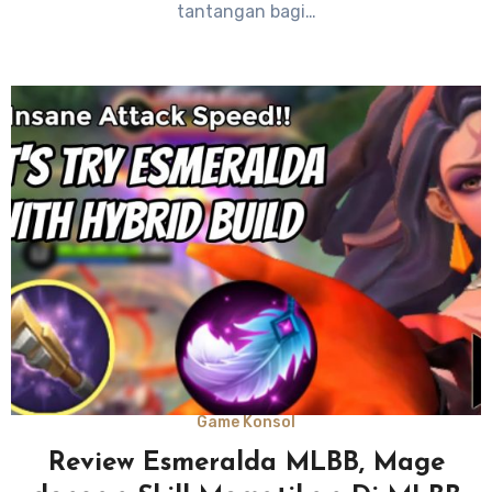
tantangan bagi…
Game Konsol
Review Esmeralda MLBB, Mage