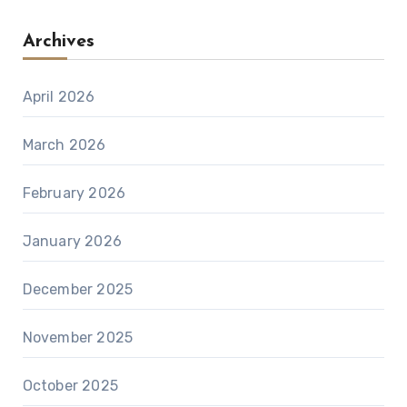
Archives
April 2026
March 2026
February 2026
January 2026
December 2025
November 2025
October 2025