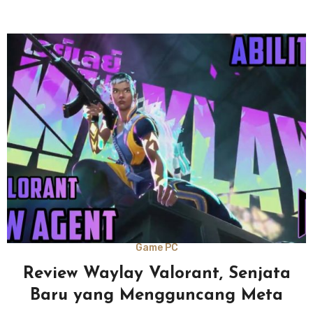
Game PC
Review Waylay Valorant, Senjata
Baru yang Mengguncang Meta