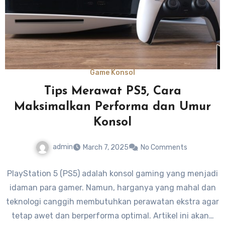
Game Konsol
Tips Merawat PS5, Cara
Maksimalkan Performa dan Umur
Konsol
admin
March 7, 2025
No Comments
PlayStation 5 (PS5) adalah konsol gaming yang menjadi
idaman para gamer. Namun, harganya yang mahal dan
teknologi canggih membutuhkan perawatan ekstra agar
tetap awet dan berperforma optimal. Artikel ini akan…