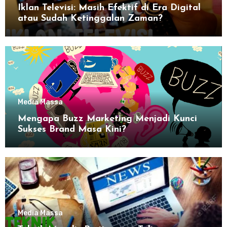
Iklan Televisi: Masih Efektif di Era Digital
atau Sudah Ketinggalan Zaman?
Media Massa
Mengapa Buzz Marketing Menjadi Kunci
Sukses Brand Masa Kini?
Media Massa