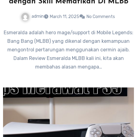
dengan Skill Mematikan Di MLBB
admin
March 11, 2025
No Comments
Esmeralda adalah hero mage/support di Mobile Legends:
Bang Bang (MLBB) yang dikenal dengan kemampuan
mengontrol pertarungan menggunakan cermin ajaib.
Dalam Review Esmeralda MLBB kali ini, kita akan
membahas alasan mengapa…